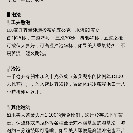
▋泡法
░
工夫熱泡
160
毫升容量建議投茶約五公克，水溫
90
度Ｃ
首沖
25
秒，二泡
25
秒，三泡
30
秒，四泡
40
秒，五泡之後
可按個人喜好，可高溫沖泡坐杯，如果美人香氣持久，不
易苦澀，經久耐泡。
░
冷泡
一千毫升冷開水加入十克茶葉（茶葉與水的比例為
1:100
以此類推），放入密封容器後，置於冰箱冷藏浸泡四十八
小時後即可飲用。
░
其他泡法
如果美人茶葉與水
1:100
的黃金比例，適用於英式下午茶
壺、保溫杯或馬克杯等各種全浸式不濾茶葉的泡茶法，沖
泡約三分鐘後即可品嚐。如果美人即便是高溫沖泡也不苦