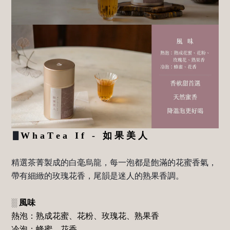
▋
W h a T e a I f -
如 果 美 人
精選茶菁製成的白毫烏龍，每一泡都是飽滿的花蜜香氣，
帶有細緻的玫瑰花香，尾韻是迷人的熟果香調。
░
風味
熱泡：熟成花蜜、花粉、玫瑰花、熟果香
冷泡：蜂蜜、花香