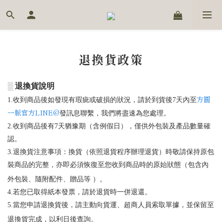
退換貨政策
░
退換貨說明
方圓
1.
收到商品後如發現有瑕疵或破損的狀況，請於到貨後
7
天內至
一脈官方LINE@
發訊息聯繫，我們將盡速為您處理。
2.
收到商品後有
7
天猶豫期（含例假日），僅供外包裝及產品數量確
認。
3.
退換貨注意事項：換貨（依照退貨程序辦理退貨）時敬請保持原包
裝商品的完整，亦即必須恢復至您收到商品時的原始狀態（包含內
外包裝、隨附配件、贈品等
）。
4.
若您已取得紙本發票，請於退貨時一併退還。
5.
當您申請退換貨後，請主動向貨運、超商人員索取單據，並保留至
退換貨完成，以利日後查詢。