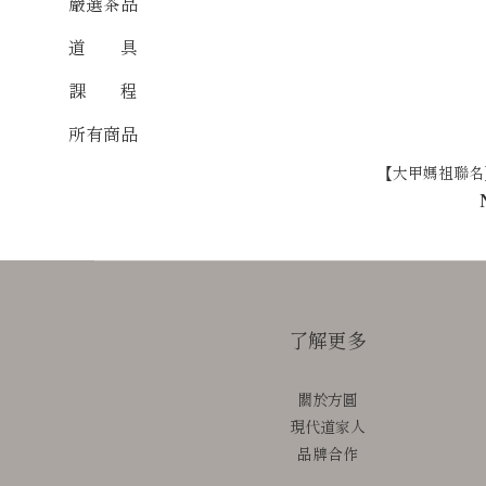
嚴選茶品
道 具
課 程
所有商品
【大甲媽祖聯名
了解更多
關於方圓
現代道家人
品牌合作