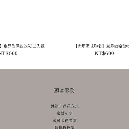
】重昇泡澡包(6入)三入組
【大甲媽祖聯名】重昇泡澡包(6
NT$600
NT$600
顧客服務
付款／運送方式
會員制度
會員服務條款
退換貨政策