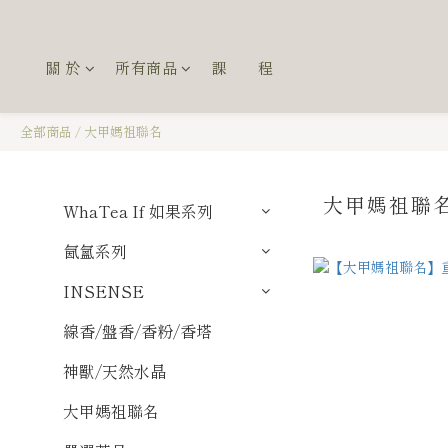
關 於
所有商品
課 程
全部商品
/
大甲媽祖聯名
大甲媽祖聯
WhaTea If 如果系列
氤氳系列
INSENSE
線香/盤香/香粉/香塔
神獸/天然水晶
大甲媽祖聯名