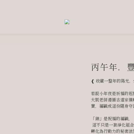
丙午年．
❰ 收藏一整年的陽光，
若說小年夜是祈福的起
大凱老師遵循古道家儀
寶，編織成這份隨身守
「錦」是祝福的編織，
 這不只是一套淨化組合，更是陪你度過低潮、穩固磁場，將願望
轉化為行動力的秘密法