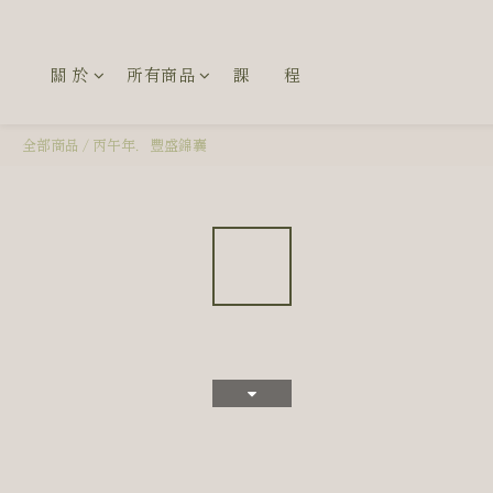
關 於
所有商品
課 程
全部商品
/
丙午年．豐盛錦囊