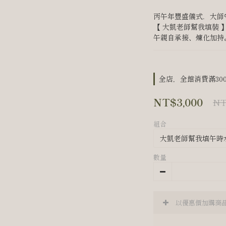
丙午年豐盛儀式．大師
【 大凱老師幫我填裝
午親自承接、煉化加持。
全店，全館消費滿30
NT$3,000
NT
組合
數量
以優惠價加購商