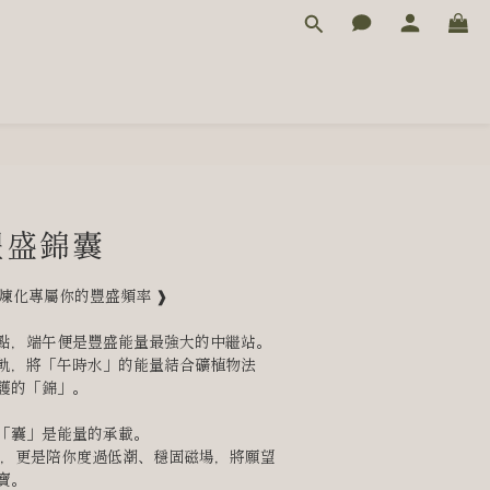
豐盛錦囊
煉化專屬你的豐盛頻率 ❱
點，端午便是豐盛能量最強大的中繼站。
軌，將「午時水」的能量結合礦植物法
護的「錦」。
「囊」是能量的承載。
寶。