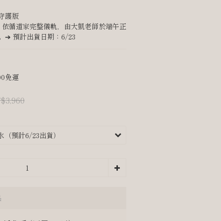
守護版
 】依循道家完整儀軌，由大凱老師於端午正
➔ 預計出貨日期：6/23
00免運
$3,960
品