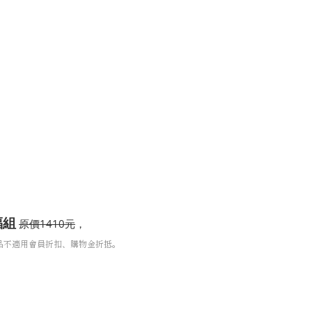
福組
1410
原價
元
，
品不適用會員折扣、購物金折抵。