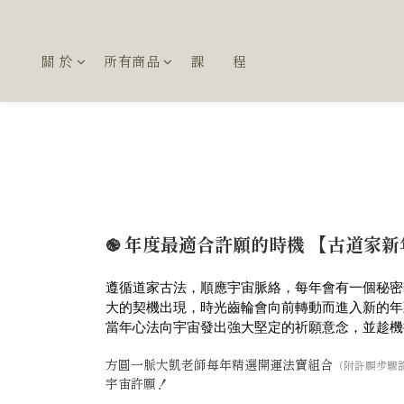
關 於
所有商品
課 程
֎ 年度最適合許願的時機 【古道家
遵循道家古法，順應宇宙脈絡，每年會有一個秘密
大的契機出現，時光齒輪會向前轉動而進入新的年
當年心法向宇宙發出強大堅定的祈願意念，並趁機
方圓一脈大凱老師每年精選開運法寶組合
（附許願步驟
宇宙許願！