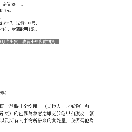
）定價680元
、
156元
、
，
包袋2入
定價200元
、
製作)
、步驟說明1張。
依訂單順序出貨，農曆小年夜前到貨！
神獸
圓一脈將「
全空間
」（天地人三才萬物）和
節氣）的包羅萬象意念雕刻於龜甲和腹皮，讓
以及所有人事物所帶來的負能量，我們稱他為