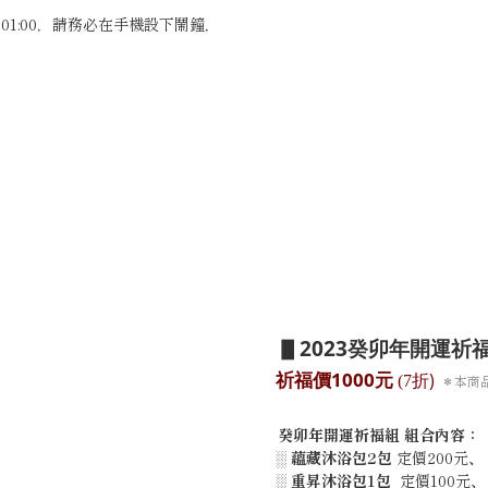
)
01:00，請務必在手機設下鬧鐘，
▋
2023
癸卯年開運祈
1000
)
祈福價
元
(7
折
＊本商
癸卯年開運祈福組 組合內容：
░
蘊藏沐浴包2包
定價200元
、
░
重昇沐浴包1包
定價100元
、