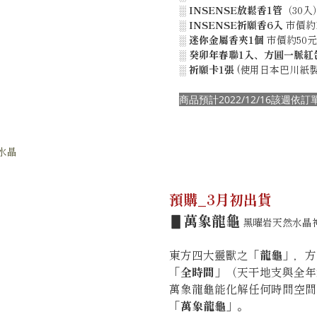
░
INSENSE
放鬆香1管
（30入
░
INSENSE
祈願香6入
市價約
░
迷你金屬香夾1個
市價約50元
░
癸卯年春聯1入、方圓一脈紅
░
祈願卡1張
(使用日本巴川紙
商品預計2022/12/16該週
預購_3月初出貨
▋
萬象龍龜
黑曜岩天然水晶
東方四大靈獸之「
龍龜
」，方
「
全時間
」（天干地支與全年
萬象龍龜能化解任何時間空間
「
萬象龍龜
」。