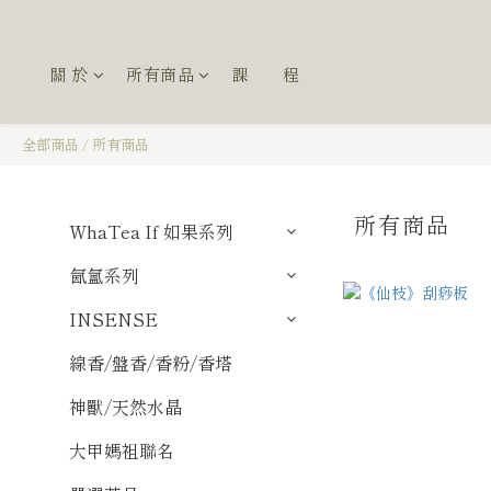
關 於
所有商品
課 程
全部商品
/
所有商品
所有商品
WhaTea If 如果系列
氤氳系列
INSENSE
線香/盤香/香粉/香塔
神獸/天然水晶
大甲媽祖聯名