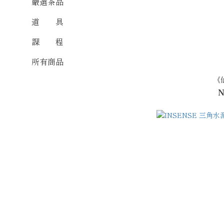
嚴選茶品
道 具
課 程
所有商品
《
N